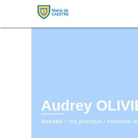
Audrey OLIV
Accueil
/
Vie pratique
/
Annuaire d