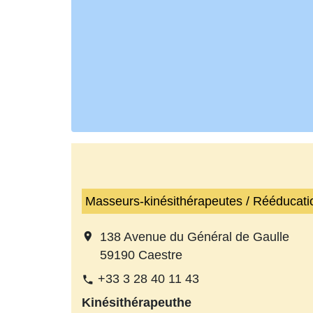
Masseurs-kinésithérapeutes / Rééducati
location_on
138 Avenue du Général de Gaulle
59190 Caestre
+33 3 28 40 11 43
phone
Kinésithérapeuthe