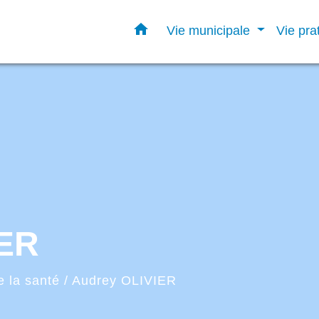
home
Vie municipale
Vie pra
IER
e la santé
/
Audrey OLIVIER